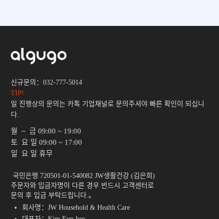
신규문의：032-777-5014
TIP!
일 진행상의 문의는 카톡 기업채널로 문의주셔야 빠른 확인이 되십니
다.
월 ~ 금
09:00 ~ 19:00
토 요 일
09:00 ~ 17:00
일 요 일
휴무
 국민은행 720501-01-540082 JW생활건강 (김은희)

주문자와 입금자명이 다른 경우 반드시 고객센터로

문의 후 입금 부탁드립니다.。 
회사명：JW Household & Health Care
대표자：Kim Eun-hee