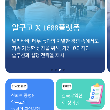
알구고 X 1688플랫폼
알리바바, 테무 등과의 치열한 경쟁 속에서도
지속 가능한 성장을 위해, 가장 효과적인
솔루션과 실행 전략을 제시
SINCE 2007
TRUST
신뢰로 증명된
한국무역협
알구고의
회 정회원
17년의 무역경험