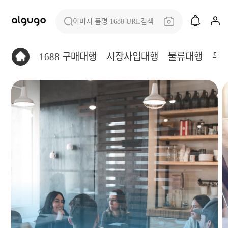
이미지 품명 1688 URL검색
1688 구매대행
시장사입대행
물류대행
무