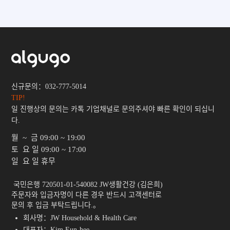
신규문의：032-777-5014
TIP!
일 진행상의 문의는 카톡 기업채널로 문의주셔야 빠른 확인이 되십니
다.
월 ~ 금
09:00 ~ 19:00
토 요 일
09:00 ~ 17:00
일 요 일
휴무
 국민은행 720501-01-540082 JW생활건강 (김은희)

주문자와 입금자명이 다른 경우 반드시 고객센터로

문의 후 입금 부탁드립니다.。 
회사명：JW Household & Health Care
대표자：Kim Eun-hee