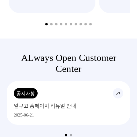
이렇게 빠르고
처
ALways Open Customer
Center
공지사항
알구고 1688주문 프로세스
2025-06-29