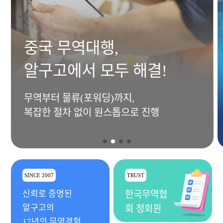
중국 무역대행,
알구고에서 모두 해결!
무역부터 물류(포워딩)까지,
복잡한 절차 없이 원스톱으로 진행
SINCE 2007
TRUST
신뢰로 증명된
한국무역협
알구고의
회 정회원
17년의 무역경험