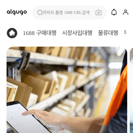
이미지 품명 1688 URL검색
1688 구매대행
시장사입대행
물류대행
무