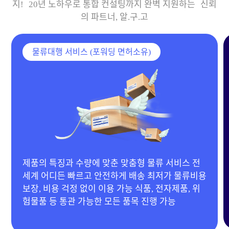
지! 20년 노하우로 통합 컨설팅까지 완벽 지원하는 신뢰
의 파트너, 알.구.고
물류대행 서비스 (포워딩 면허소유)
20년 경력 MD 보유 & 다양한 협력 공장 확보 전자
제품, 이동하우스, 기계류부터 의류, 생활용품 등 전
품목 제작 가능 합리적인 단가 제안으로 맞춤 제작
진행!