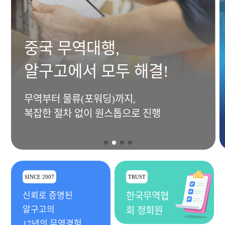
중국 무역대행,
알구고에서 모두 해결!
무역부터 물류(포워딩)까지,
복잡한 절차 없이 원스톱으로 진행
SINCE 2007
TRUST
신뢰로 증명된
한국무역협
알구고의
회 정회원
17년의 무역경험