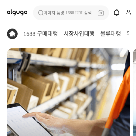
이미지 품명 1688 URL검색
1688 구매대행
시장사입대행
물류대행
무