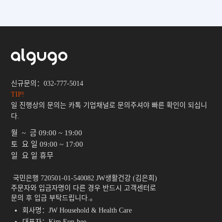
신규문의：032-777-5014
TIP!
일 진행상의 문의는 카톡 기업채널로 문의주셔야 빠른 확인이 되십니
다.
월 ~ 금
09:00 ~ 19:00
토 요 일
09:00 ~ 17:00
일 요 일
휴무
 국민은행 720501-01-540082 JW생활건강 (김은희)

주문자와 입금자명이 다른 경우 반드시 고객센터로

문의 후 입금 부탁드립니다.。 
회사명：JW Household & Health Care
대표자：Kim Eun-hee