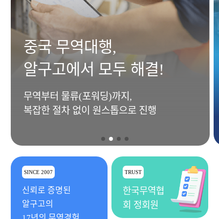
중국 무역대행,
알구고에서 모두 해결!
무역부터 물류(포워딩)까지,
복잡한 절차 없이 원스톱으로 진행
SINCE 2007
TRUST
신뢰로 증명된
한국무역협
알구고의
회 정회원
17년의 무역경험