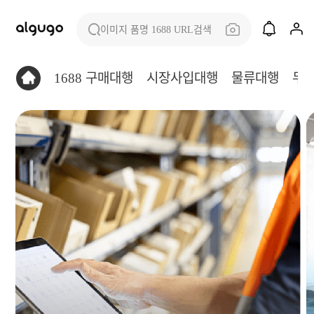
이미지 품명 1688 URL검색
1688 구매대행
시장사입대행
물류대행
무