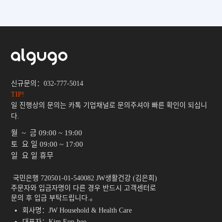
신규문의：032-777-5014
TIP!
일 진행상의 문의는 카톡 기업채널로 문의주셔야 빠른 확인이 되십니
다.
월 ~ 금
09:00 ~ 19:00
토 요 일
09:00 ~ 17:00
일 요 일
휴무
 국민은행 720501-01-540082 JW생활건강 (김은희)

주문자와 입금자명이 다른 경우 반드시 고객센터로

문의 후 입금 부탁드립니다.。 
회사명：JW Household & Health Care
대표자：Kim Eun-hee