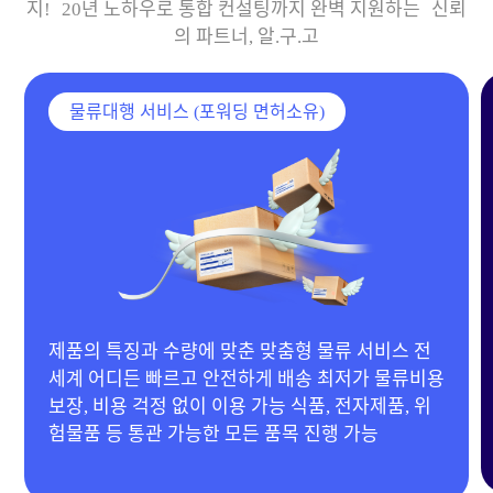
지! 20년 노하우로 통합 컨설팅까지 완벽 지원하는 신뢰
의 파트너, 알.구.고
물류대행 서비스 (포워딩 면허소유)
20년 경력 MD 보유 & 다양한 협력 공장 확보 전자
제품, 이동하우스, 기계류부터 의류, 생활용품 등 전
품목 제작 가능 합리적인 단가 제안으로 맞춤 제작
진행!