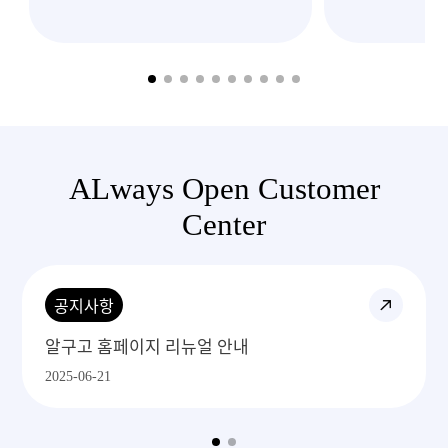
이렇게 빠르고
처
ALways Open Customer
Center
공지사항
알구고 1688주문 프로세스
2025-06-29