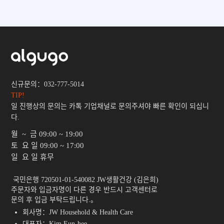
신규문의：032-777-5014
TIP!
일 진행상의 문의는 카톡 기업채널로 문의주셔야 빠른 확인이 되십니
다.
월 ~ 금
09:00 ~ 19:00
토 요 일
09:00 ~ 17:00
일 요 일
휴무
 국민은행 720501-01-540082 JW생활건강 (김은희)

주문자와 입금자명이 다른 경우 반드시 고객센터로

문의 후 입금 부탁드립니다.。 
회사명：JW Household & Health Care
대표자：Kim Eun-hee