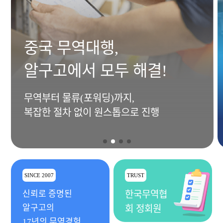
중국 무역대행,
알구고에서 모두 해결!
무역부터 물류(포워딩)까지,
복잡한 절차 없이 원스톱으로 진행
SINCE 2007
TRUST
신뢰로 증명된
한국무역협
알구고의
회 정회원
17년의 무역경험