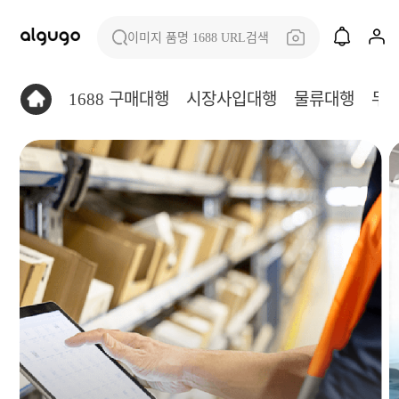
이미지 품명 1688 URL검색
1688 구매대행
시장사입대행
물류대행
무