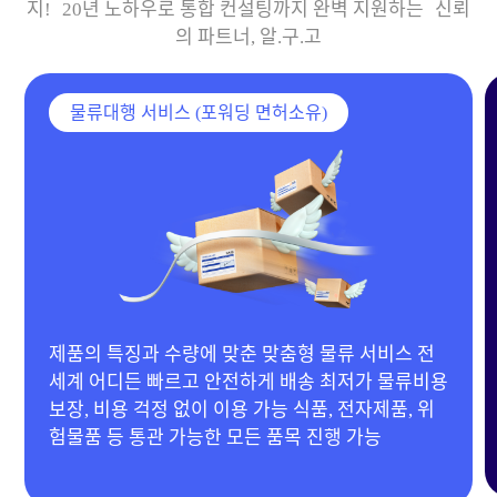
지! 20년 노하우로 통합 컨설팅까지 완벽 지원하는 신뢰
의 파트너, 알.구.고
물류대행 서비스 (포워딩 면허소유)
20년 경력 MD 보유 & 다양한 협력 공장 확보 전자
제품, 이동하우스, 기계류부터 의류, 생활용품 등 전
품목 제작 가능 합리적인 단가 제안으로 맞춤 제작
진행!