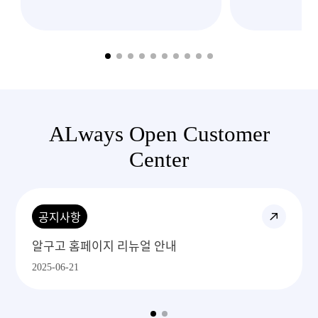
이렇게 빠르고
처
ALways Open Customer
Center
공지사항
알구고 1688주문 프로세스
2025-06-29