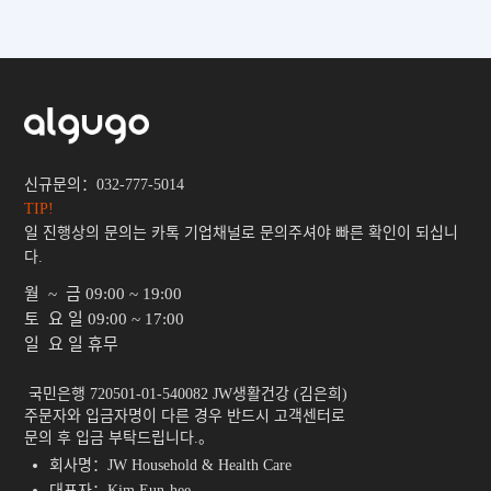
신규문의：032-777-5014
TIP!
일 진행상의 문의는 카톡 기업채널로 문의주셔야 빠른 확인이 되십니
다.
월 ~ 금
09:00 ~ 19:00
토 요 일
09:00 ~ 17:00
일 요 일
휴무
 국민은행 720501-01-540082 JW생활건강 (김은희)

주문자와 입금자명이 다른 경우 반드시 고객센터로

문의 후 입금 부탁드립니다.。 
회사명：JW Household & Health Care
대표자：Kim Eun-hee