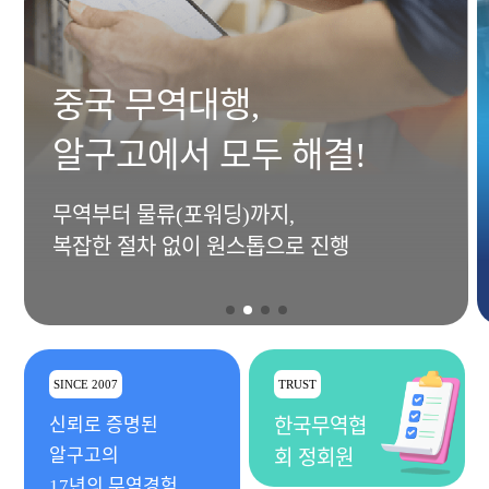
중국 무역대행,
알구고에서 모두 해결!
무역부터 물류(포워딩)까지,
복잡한 절차 없이 원스톱으로 진행
SINCE 2007
TRUST
신뢰로 증명된
한국무역협
알구고의
회 정회원
17년의 무역경험