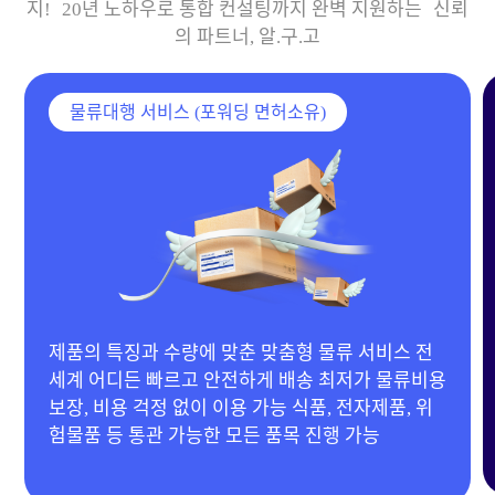
지! 20년 노하우로 통합 컨설팅까지 완벽 지원하는 신뢰
의 파트너, 알.구.고
물류대행 서비스 (포워딩 면허소유)
 서비스 전
20년 경력 MD 보유 & 다양한 협력 공장 확
가 물류비용
제품, 이동하우스, 기계류부터 의류, 생활용품
자제품, 위
품목 제작 가능 합리적인 단가 제안으로 맞춤
가능
진행!