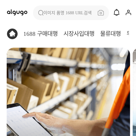
이미지 품명 1688 URL검색
1688 구매대행
시장사입대행
물류대행
무