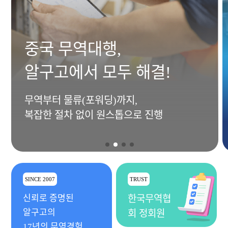
중국 무역대행,
알구고에서 모두 해결!
무역부터 물류(포워딩)까지,
복잡한 절차 없이 원스톱으로 진행
SINCE 2007
TRUST
신뢰로 증명된
한국무역협
알구고의
회 정회원
17년의 무역경험