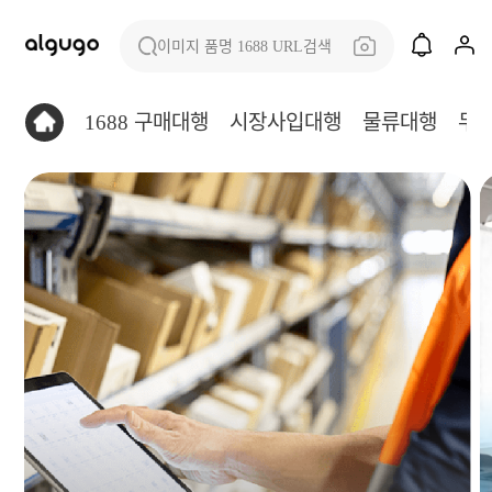
이미지 품명 1688 URL검색
1688 구매대행
시장사입대행
물류대행
무