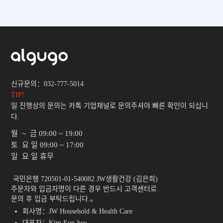
신규문의：032-777-5014
TIP!
일 진행상의 문의는 카톡 기업채널로 문의주셔야 빠른 확인이 되십니
다.
월 ~ 금
09:00 ~ 19:00
토 요 일
09:00 ~ 17:00
일 요 일
휴무
 국민은행 720501-01-540082 JW생활건강 (김은희)

주문자와 입금자명이 다른 경우 반드시 고객센터로

문의 후 입금 부탁드립니다.。 
회사명：JW Household & Health Care
대표자：Kim Eun-hee