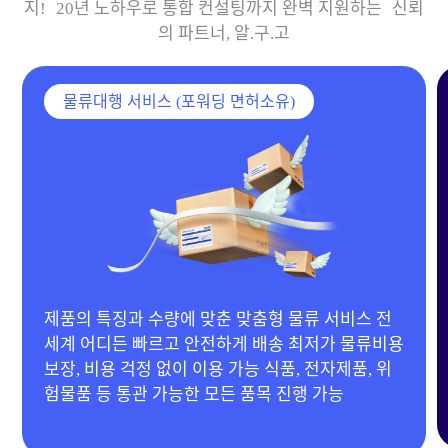
지! 20년 노하우로 통합 컨설팅까지 완벽 지원하는 신뢰
의 파트너, 알.구.고
물류대행 서비스 (포워딩 면허소유)
제품의 특징과 수량에 맞춘 맞춤형 물류 서비스 전
20
세계 어디든 빠르고 안전하게 배송 최저가 물류비용
제품
보장, 비용 걱정 없이 이용 가능 식품, 전자제품, 위
품목
험물품 등 통관 가능한 모든 품목 진행 가능
진행