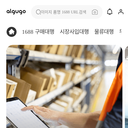
이미지 품명 1688 URL검색
1688 구매대행
시장사입대행
물류대행
무