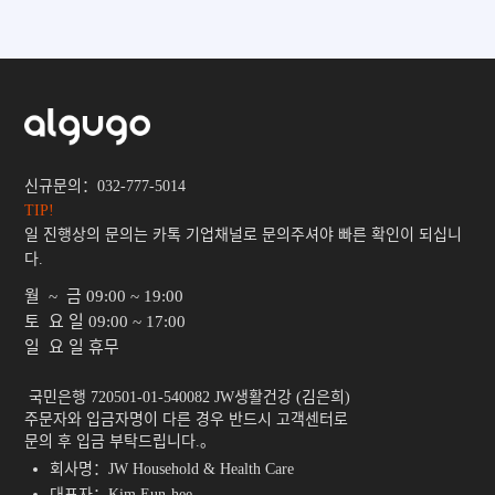
신규문의：032-777-5014
TIP!
일 진행상의 문의는 카톡 기업채널로 문의주셔야 빠른 확인이 되십니
다.
월 ~ 금
09:00 ~ 19:00
토 요 일
09:00 ~ 17:00
일 요 일
휴무
 국민은행 720501-01-540082 JW생활건강 (김은희)

주문자와 입금자명이 다른 경우 반드시 고객센터로

문의 후 입금 부탁드립니다.。 
회사명：JW Household & Health Care
대표자：Kim Eun-hee