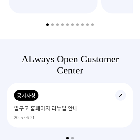
이렇게 빠르고
처
ALways Open Customer
Center
공지사항
알구고 1688주문 프로세스
2025-06-29