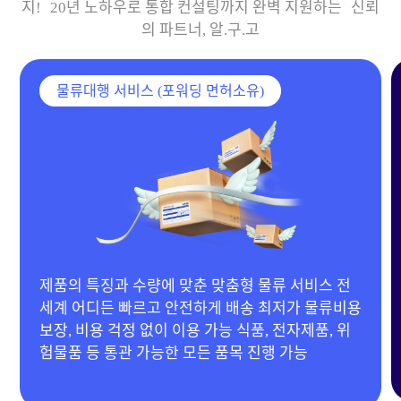
지! 20년 노하우로 통합 컨설팅까지 완벽 지원하는 신뢰
의 파트너, 알.구.고
물류대행 서비스 (포워딩 면허소유)
20년 경력 MD 보유 & 다양한 협력 공장 확보 전자
제품, 이동하우스, 기계류부터 의류, 생활용품 등 전
품목 제작 가능 합리적인 단가 제안으로 맞춤 제작
진행!