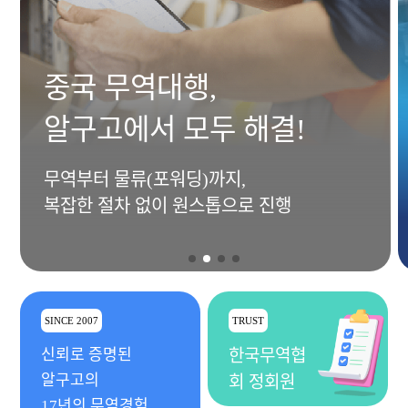
중국 무역대행,
알구고에서 모두 해결!
무역부터 물류(포워딩)까지,
복잡한 절차 없이 원스톱으로 진행
SINCE 2007
TRUST
신뢰로 증명된
한국무역협
알구고의
회 정회원
17년의 무역경험