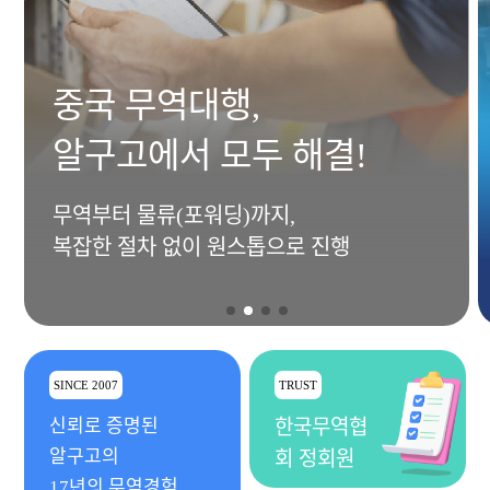
중국 무역대행,
알구고에서 모두 해결!
무역부터 물류(포워딩)까지,
복잡한 절차 없이 원스톱으로 진행
SINCE 2007
TRUST
신뢰로 증명된
한국무역협
알구고의
회 정회원
17년의 무역경험