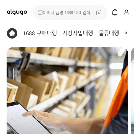
이미지 품명 1688 URL검색
1688 구매대행
시장사입대행
물류대행
무