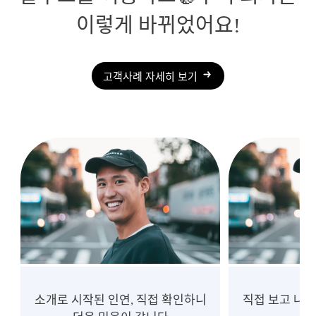
이렇게 바뀌었어요!
고객사례 자세히 보기
직접 보고 나니 훨씬 안심이 되네요
촉박한 일정,