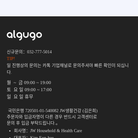
신규문의：032-777-5014
TIP!
일 진행상의 문의는 카톡 기업채널로 문의주셔야 빠른 확인이 되십니
다.
월 ~ 금
09:00 ~ 19:00
토 요 일
09:00 ~ 17:00
일 요 일
휴무
 국민은행 720501-01-540082 JW생활건강 (김은희)

주문자와 입금자명이 다른 경우 반드시 고객센터로

문의 후 입금 부탁드립니다.。 
회사명：JW Household & Health Care
대표자：Kim Eun-hee