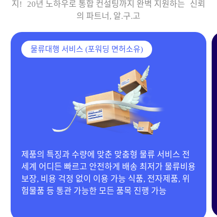
지! 20년 노하우로 통합 컨설팅까지 완벽 지원하는 신뢰
의 파트너, 알.구.고
물류대행 서비스 (포워딩 면허소유)
20년 경력 MD 보유 & 다양한 협력 공장 확보 전자
제품, 이동하우스, 기계류부터 의류, 생활용품 등 전
품목 제작 가능 합리적인 단가 제안으로 맞춤 제작
진행!