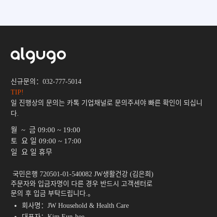
신규문의：032-777-5014
TIP!
일 진행상의 문의는 카톡 기업채널로 문의주셔야 빠른 확인이 되십니
다.
월 ~ 금
09:00 ~ 19:00
토 요 일
09:00 ~ 17:00
일 요 일
휴무
 국민은행 720501-01-540082 JW생활건강 (김은희)

주문자와 입금자명이 다른 경우 반드시 고객센터로

문의 후 입금 부탁드립니다.。 
회사명：JW Household & Health Care
대표자：Kim Eun-hee