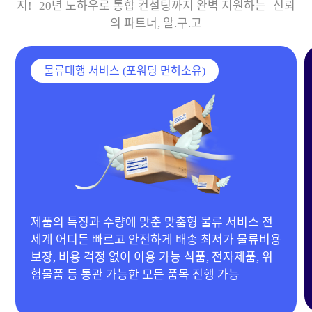
지! 20년 노하우로 통합 컨설팅까지 완벽 지원하는 신뢰
의 파트너, 알.구.고
물류대행 서비스 (포워딩 면허소유)
20년 경력 MD 보유 & 다양한 협력 공장 확보 전자
제품, 이동하우스, 기계류부터 의류, 생활용품 등 전
품목 제작 가능 합리적인 단가 제안으로 맞춤 제작
진행!