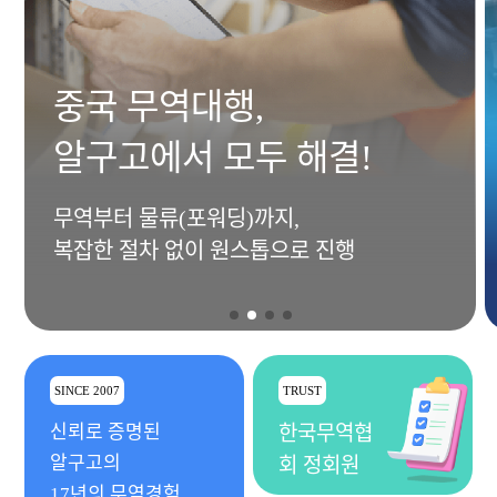
중국 무역대행,
알구고에서 모두 해결!
무역부터 물류(포워딩)까지,
복잡한 절차 없이 원스톱으로 진행
SINCE 2007
TRUST
신뢰로 증명된
한국무역협
알구고의
회 정회원
17년의 무역경험