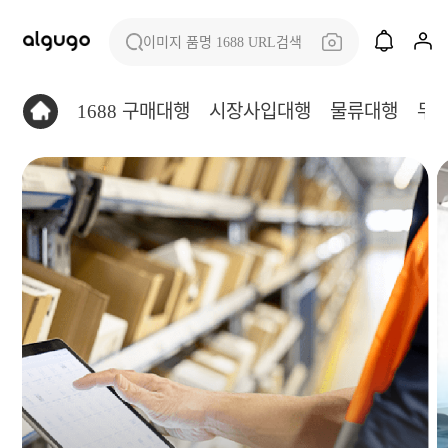
이미지 품명 1688 URL검색
1688 구매대행
시장사입대행
물류대행
무