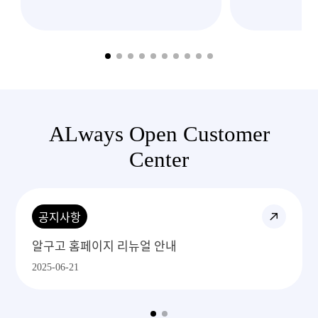
이렇게 빠르고
처
ALways Open Customer
Center
공지사항
알구고 1688주문 프로세스
2025-06-29