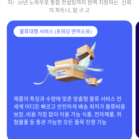
지! 20년 노하우로 통합 컨설팅까지 완벽 지원하는 신뢰
의 파트너, 알.구.고
물류대행 서비스 (포워딩 면허소유)
20년 경력 MD 보유 & 다양한 협력 공장 확보 전자
제품, 이동하우스, 기계류부터 의류, 생활용품 등 전
품목 제작 가능 합리적인 단가 제안으로 맞춤 제작
진행!