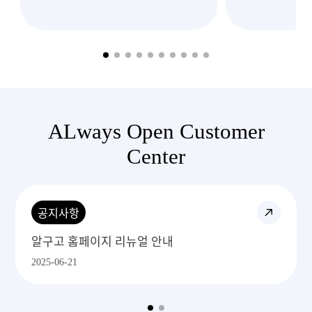
이렇게 빠르고
처
ALways Open Customer
Center
공지사항
알구고 1688주문 프로세스
2025-06-29