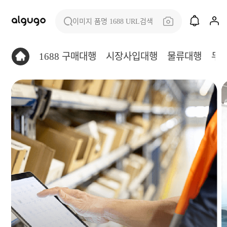
이미지 품명 1688 URL검색
1688 구매대행
시장사입대행
물류대행
무