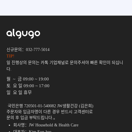
신규문의：032-777-5014
TIP!
일 진행상의 문의는 카톡 기업채널로 문의주셔야 빠른 확인이 되십니
다.
월 ~ 금
09:00 ~ 19:00
토 요 일
09:00 ~ 17:00
일 요 일
휴무
 국민은행 720501-01-540082 JW생활건강 (김은희)

주문자와 입금자명이 다른 경우 반드시 고객센터로

문의 후 입금 부탁드립니다.。 
회사명：JW Household & Health Care
대표자：Kim Eun-hee