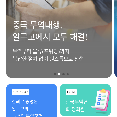
중국 무역대행,
알구고에서 모두 해결!
무역부터 물류(포워딩)까지,
복잡한 절차 없이 원스톱으로 진행
SINCE 2007
TRUST
신뢰로 증명된
한국무역협
알구고의
회 정회원
17년의 무역경험