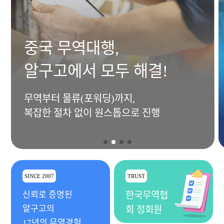
중국 무역대행,
알구고에서 모두 해결!
무역부터 물류(포워딩)까지,
복잡한 절차 없이 원스톱으로 진행
SINCE 2007
TRUST
신뢰로 증명된
한국무역협
알구고의
회 정회원
17년의 무역경험