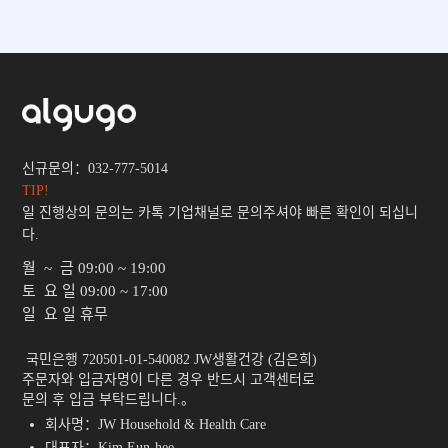
신규문의：032-777-5014
TIP!
일 진행상의 문의는 카톡 기업채널로 문의주셔야 빠른 확인이 되십니
다.
월 ~ 금
09:00 ~ 19:00
토 요 일
09:00 ~ 17:00
일 요 일
휴무
 국민은행 720501-01-540082 JW생활건강 (김은희)

주문자와 입금자명이 다른 경우 반드시 고객센터로

문의 후 입금 부탁드립니다.。 
회사명：JW Household & Health Care
대표자：Kim Eun-hee